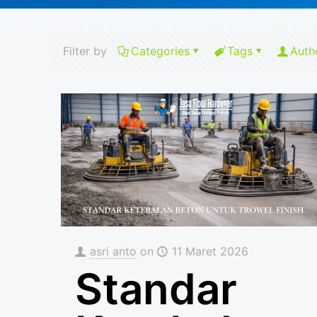
Filter by
Categories
Tags
Auth
asri anto
on
11 Maret 2026
Standar