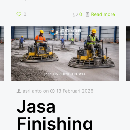
0
0
Read more
asri anto
on
13 Februari 2026
Jasa
Finishing