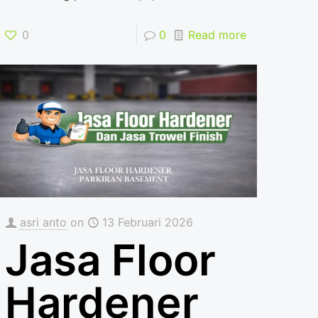
0
0
Read more
asri anto
on
13 Februari 2026
Jasa Floor
Hardener