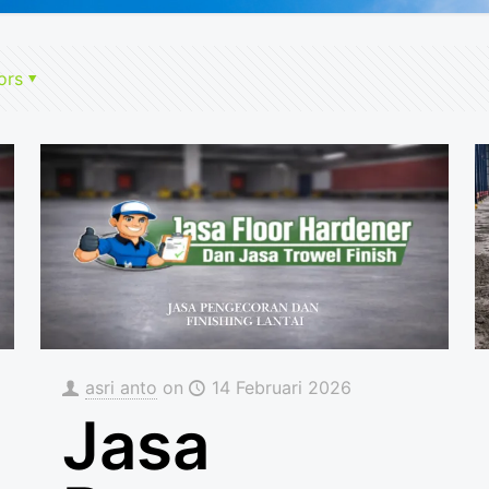
ors
asri anto
on
14 Februari 2026
Jasa