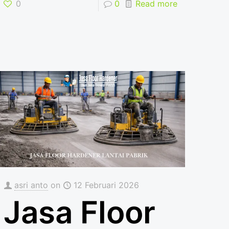
0
0
Read more
asri anto
on
12 Februari 2026
Jasa Floor