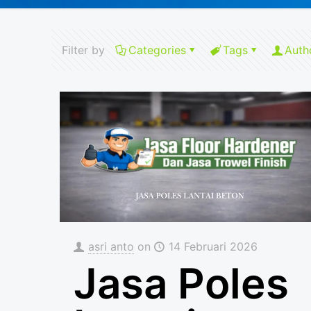
Filter by
Categories
Tags
Auth
asri anto
on
14 Februari 2026
Jasa Poles