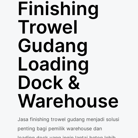
Finishing
Trowel
Gudang
Loading
Dock &
Warehouse
Jasa finishing trowel gudang menjadi solusi
penting bagi pemilik warehouse dan
loading dock yang ingin lantai beton lebih