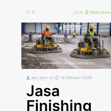
0
0
Read more
asri anto
on
14 Februari 2026
Jasa
Finishing