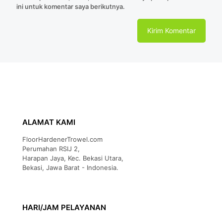
ini untuk komentar saya berikutnya.
ALAMAT KAMI
FloorHardenerTrowel.com
Perumahan RSIJ 2,
Harapan Jaya, Kec. Bekasi Utara,
Bekasi, Jawa Barat - Indonesia.
HARI/JAM PELAYANAN