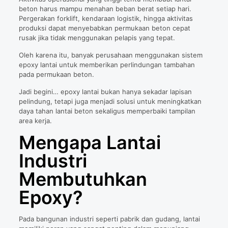
beton harus mampu menahan beban berat setiap hari.
Pergerakan forklift, kendaraan logistik, hingga aktivitas
produksi dapat menyebabkan permukaan beton cepat
rusak jika tidak menggunakan pelapis yang tepat.
Oleh karena itu, banyak perusahaan menggunakan sistem
epoxy lantai untuk memberikan perlindungan tambahan
pada permukaan beton.
Jadi begini… epoxy lantai bukan hanya sekadar lapisan
pelindung, tetapi juga menjadi solusi untuk meningkatkan
daya tahan lantai beton sekaligus memperbaiki tampilan
area kerja.
Mengapa Lantai
Industri
Membutuhkan
Epoxy?
Pada bangunan industri seperti pabrik dan gudang, lantai