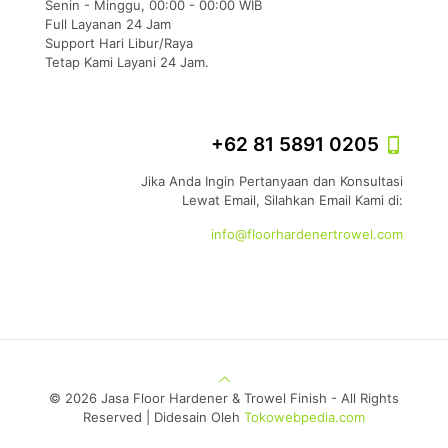
Senin - Minggu, 00:00 - 00:00 WIB
Full Layanan 24 Jam
Support Hari Libur/Raya
Tetap Kami Layani 24 Jam.
+62 81 5891 0205
Jika Anda Ingin Pertanyaan dan Konsultasi
Lewat Email, Silahkan Email Kami di:
info@floorhardenertrowel.com
©
2026 Jasa Floor Hardener & Trowel Finish - All Rights
Reserved | Didesain Oleh
Tokowebpedia.com