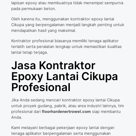
lapisan epoxy atau membuatnya tidak menempel sempurna
pada permukaan beton.
Oleh karena itu, menggunakan kontraktor epoxy lantai
Cikupa yang berpengalaman menjadi langkah penting untuk
mendapatkan hasil yang maksimal.
Kontraktor profesional biasanya memiliki tenaga aplikator
terlatih serta peralatan lengkap untuk memastikan kualitas
lantai tetap terjaga.
Jasa Kontraktor
Epoxy Lantai Cikupa
Profesional
Jika Anda sedang mencari kontraktor epoxy lantai Cikupa
untuk proyek gudang, pabrik, atau area industri lainnya, tim
profesional dari
floorhardenertrowel.com
siap membantu
Anda.
Kami melayani berbagai pekerjaan epoxy lantai dengan
tenaga aplikator berpengalaman serta menggunakan