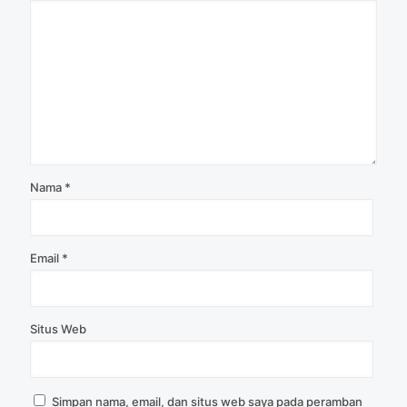
Nama
*
Email
*
Situs Web
Simpan nama, email, dan situs web saya pada peramban