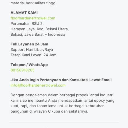
material berkualitas tinggi.
ALAMAT KAMI
floorhardenertrowel.com
Perumahan RSIJ 2,
Harapan Jaya, Kec. Bekasi Utara,
Bekasi, Jawa Barat – Indonesia
Full Layanan 24 Jam
Support Hari Libur/Raya
Tetap Kami Layani 24 Jam
Telepon / WhatsApp
08158910205
Jika Anda Ingin Pertanyaan dan Konsultasi Lewat Email
info@floorhardenertrowel.com
Dengan pengalaman dalam berbagai proyek lantai industri,
kami siap membantu Anda mendapatkan lantai epoxy yang
kuat, rapi, dan tahan lama untuk berbagai kebutuhan
bangunan di wilayah Cikupa dan sekitarnya.