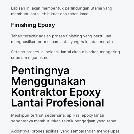
Lapisan ini akan membentuk perlindungan utama yang
membuat lantai lebih kuat dan tahan lama.
Finishing Epoxy
Tahap terakhir adalah proses finishing yang bertujuan
menghasilkan permukaan lantai yang halus dan merata.
Setelah proses ini selesai, lantai akan dibiarkan mengering
sebelum digunakan.
Pentingnya
Menggunakan
Kontraktor Epoxy
Lantai Profesional
Meskipun terlihat sederhana, aplikasi epoxy lantai
sebenarnya membutuhkan teknik pengerjaan yang tepat.
Akibatnya, proses aplikasi yang sembarangan mengelupas